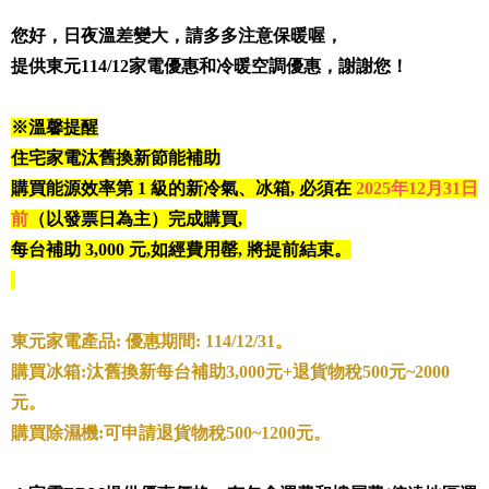
您好，日夜溫差變大，請多多注意保暖喔
，
提供東元114/12家電優惠和冷暖空調優惠
，
謝謝您！
※溫馨提醒
住宅家電汰舊換新節能補助
購買能源效率第 1 級的新冷氣、冰箱, 必須在
2025年12月31日
前
（以發票日為主）完成購買,
每台補助 3,000 元,如經費用罄, 將提前結束
。
東元家電產品: 優惠期間: 114/12/31。
購買冰箱:汰舊換新每台補助3,000元+退貨物稅500元~2000
元。
購買除濕機:可申請退貨物稅500~1200元。