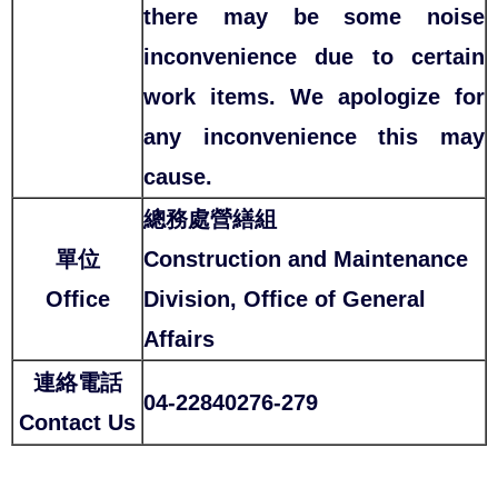
there may be some noise
inconvenience due to certain
work items. We apologize for
any inconvenience this may
cause.
總務處營繕組
單位
Construction and Maintenance
Office
Division, Office of General
Affairs
連絡電話
04-22840276-279
Contact Us