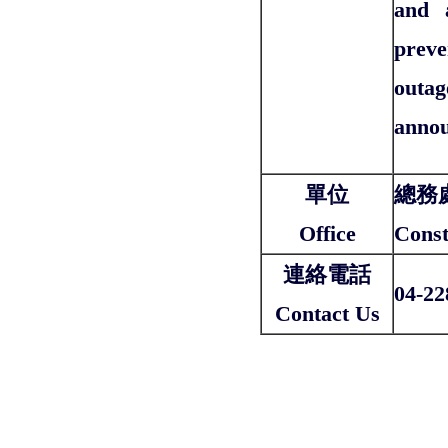
and a
preve
outag
annou
單位
總務
Office
Const
連絡電話
04-22
Contact Us