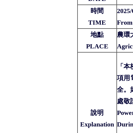
時間
2025
TIME
From 
地點
農環
PLACE
Agric
「本
項用
全。
處敬
說明
Power
Explanation
Durin