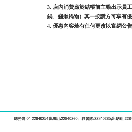
3. 店內消費應於結帳前主動出示員工
鍋、癮揪鍋物）其一按讚方可享有優
4. 優惠內容若有任何更改以官網公
駐警隊:22840285;出納組:22840
總務處:04-22840254事務組:22840260;