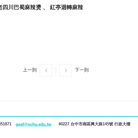
（老四川巴蜀麻辣燙 、 紅亭迴轉麻辣
上一則
下一則
851871
40227 台中市南區興大路145號 行政大樓
geaf@nchu.edu.tw