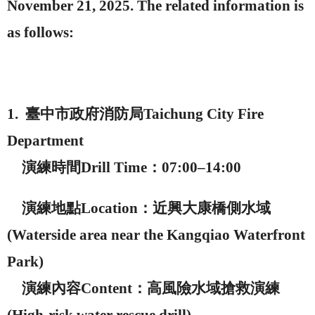
November 21, 2025. The related information is
as follows:
1.
臺中市政府消防局
Taichung City Fire
Department
演練時間
Drill Time
：
07:00–14:00
演練地點
Location
：近興大康橋側水域
(Waterside area near the Kangqiao Waterfront
Park)
演練內容
Content
：高風險水域搶救演練
(High-risk water rescue drill)
。