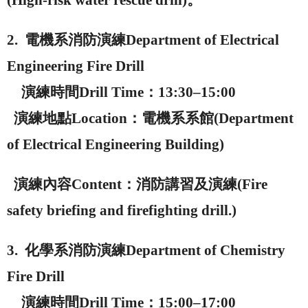
2.
電機系消防演練
Department of Electrical
Engineering Fire Drill
演練時間
Drill Time
：
13:30–15:00
演練地點
Location
：電機系系館
(Department
of Electrical Engineering Building)
演練內容
Content
：消防講習及演練
(Fire
safety briefing and firefighting drill.)
3.
化學系消防演練
Department of Chemistry
Fire Drill
演練時間
Drill Time
：
15:00–17:00