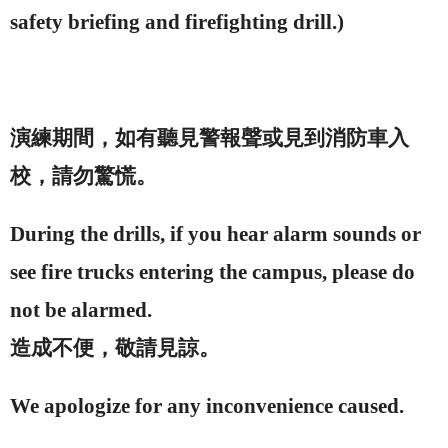
safety briefing and firefighting drill.)
演練期間，如有聽見警報聲或見到消防車入
校，請勿驚慌。
During the drills, if you hear alarm sounds or
see fire trucks entering the
campus
, please do
not be alarmed.
造成不便，敬請見諒。
We apologize for any inconvenience caused.