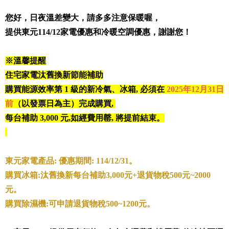
您好，日夜溫差變大，請多多注意保暖喔
，
提供東元114/12家電優惠和冷暖空調優惠
，
謝謝您！
※溫馨提醒
住宅家電汰舊換新節能補助
購買能源效率第 1 級的新冷氣、冰箱, 必須在
2025年12月31日
前
（以發票日為主）完成購買,
每台補助 3,000 元,如經費用罄, 將提前結束
。
東元家電產品: 優惠期間: 114/12/31。
購買冰箱:汰舊換新每台補助3,000元+退貨物稅500元~2000
元。
購買除濕機:可申請退貨物稅500~1200元。