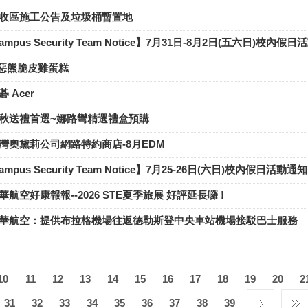
收區施工公告及垃圾桶暫置地
pus Security Team Notice】7月31日-8月2日(五六日)校內假
惡熊脆皮雞蛋糕
 Acer
秋送禮首選~娜路彎精選禮盒預購
灣奧黛莉公司網路特約商店-8月EDM
pus Security Team Notice】7月25-26日(六日)校內假日活動通知
航空好康報報--2026 STE夏季旅展 好評延長囉 !
華航空：提供布拉格機場往返德勒斯登中央車站機場接駁巴士服務
10
11
12
13
14
15
16
17
18
19
20
2
31
32
33
34
35
36
37
38
39