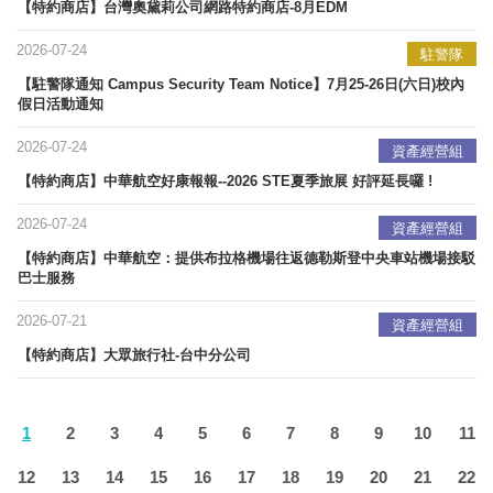
【特約商店】台灣奧黛莉公司網路特約商店-8月EDM
2026-07-24
駐警隊
【駐警隊通知 Campus Security Team Notice】7月25-26日(六日)校內
假日活動通知
2026-07-24
資產經營組
【特約商店】中華航空好康報報--2026 STE夏季旅展 好評延長囉 !
2026-07-24
資產經營組
【特約商店】中華航空：提供布拉格機場往返德勒斯登中央車站機場接駁
巴士服務
2026-07-21
資產經營組
【特約商店】大眾旅行社-台中分公司
1
2
3
4
5
6
7
8
9
10
11
12
13
14
15
16
17
18
19
20
21
22