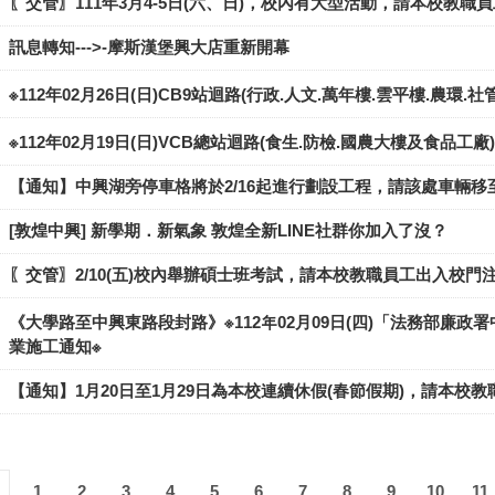
〖交管〗111年3月4-5日(六、日)，校內有大型活動，請本校教
訊息轉知--->-摩斯漢堡興大店重新開幕
※112年02月26日(日)CB9站迴路(行政.人文.萬年樓.雲平樓.農環
※112年02月19日(日)VCB總站迴路(食生.防檢.國農大樓及食品
【通知】中興湖旁停車格將於2/16起進行劃設工程，請該處車輛移
[敦煌中興] 新學期．新氣象 敦煌全新LINE社群你加入了沒？
〖交管〗2/10(五)校內舉辦碩士班考試，請本校教職員工出入校門
《大學路至中興東路段封路》※112年02月09日(四)「法務部廉
業施工通知※
【通知】1月20日至1月29日為本校連續休假(春節假期)，請本
1
2
3
4
5
6
7
8
9
10
11