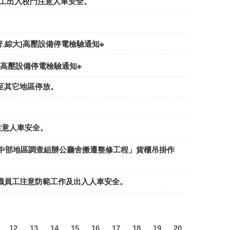
職員工出入校門注意人車安全。
.社管.綜大)高壓設備停電檢驗通知※
工廠)高壓設備停電檢驗通知※
至其它地區停放。
注意人車安全。
政署中部地區調查組辦公廳舍搬遷整修工程」貨櫃吊掛作
校教職員工注意防範工作及出入人車安全。
12
13
14
15
16
17
18
19
20