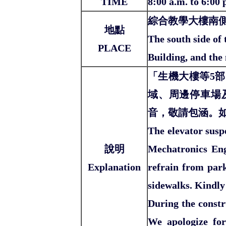
TIME
8:00 a.m. to 6:00 
綜合教學大樓南
地點
The south side of
PLACE
Building, and the
「生機大樓等5
域、周邊停車場
音，敬請包涵。
The elevator susp
說明
Mechatronics Eng
Explanation
refrain from park
sidewalks. Kindly 
During the constr
We apologize for