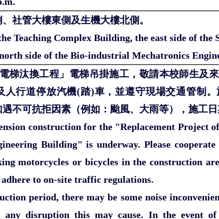
p.m.
側、社管大樓東側及生機大樓北側。
 the Teaching Complex Building, the east side of th
 north side of the Bio-industrial Mechatronics Engin
部電梯汰換工程」電梯吊掛施工，敬請本校師生及
及人行道停放汽機(踏)車，並遵守現場交通管制
如遇不可抗拒因素（例如：颱風、大雨等），施工日
ension construction for the "Replacement Project of 
ineering Building" is underway. Please cooperate
ing motorcycles or bicycles in the construction ar
adhere to on-site traffic regulations.
uction period, there may be some noise inconvenienc
 any disruption this may cause. In the event of 