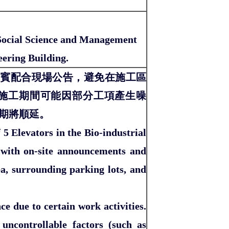
e Social Science and Management
eering Building.
來賓配合現場公告，避免在施工區
。施工期間可能因部分工項產生噪
期將順延。
5 Elevators in the Bio-industrial
 with on-site announcements and
ea, surrounding parking lots, and
e due to certain work activities.
uncontrollable factors (such as