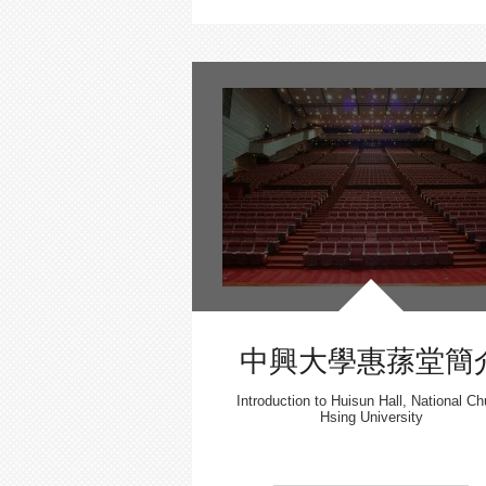
中興大學惠蓀堂簡
Introduction to Huisun Hall, National C
Hsing University