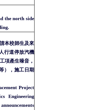
d the north side
ding.
敬請本校師生及來
人行道停放汽機
分工項產生噪音，
等），施工日期
lacement Project
ics Engineering
te announcements