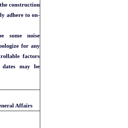
the construction
ly adhere to on-
be some noise
pologize for any
rollable factors
n dates may be
neral Affairs