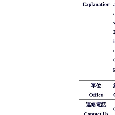
Explanation
單位
Office
連絡電話
Contact Us