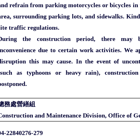
and refrain from parking motorcycles or bicycles in 
area, surrounding parking lots, and sidewalks. Kind
site traffic regulations.
During the construction period, there may 
inconvenience due to certain work activities. We a
disruption this may cause. In the event of uncont
(such as typhoons or heavy rain), constructio
postponed.
總務處營繕組
Construction and Maintenance Division, Office of Ge
04-22840276-279