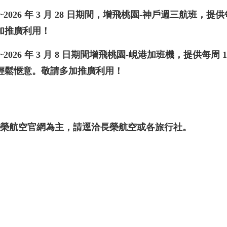
~2026
年
3
月
28
日期間，增飛桃園
-
神戶週三航班
，提供
加推廣利用！
~2026
年
3
月
8
日期間增飛桃園
-
峴港加班機
，提供每周 
輕鬆愜意。敬請多加推廣利用！
榮航空官網為主，請逕洽長榮航空或各旅行社。