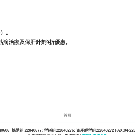
外）。
費點滴治療及保肝針劑9折優惠。
首頁
606; 採購組:22840677; 營繕組:22840276; 資產經營組:22840272 FAX:04-22