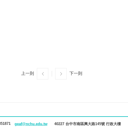
上一則
下一則
851871
40227 台中市南區興大路145號 行政大樓
geaf@nchu.edu.tw