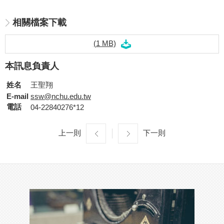
相關檔案下載
(1 MB)
本訊息負責人
姓名
王聖翔
E-mail
ssw@nchu.edu.tw
電話
04-22840276*12
上一則
下一則