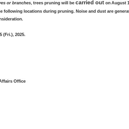
carried out
ves or branches
, trees pruning will be
on August 1
the following locations during pruning. Noise and dust are genera
nsideration.
(Fri.), 2025.
ffairs Office