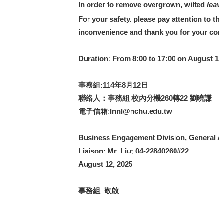
In order to remove overgrown, wilted
lea
For your safety, please pay attention to 
inconvenience and thank you for your co
Duration: From 8:00 to 17:00 on August 15 
事務組:114年8月12日
聯絡人：事務組 校內分機260轉22 劉曉謙
電子信箱:lnnl@nchu.edu.tw
Business Engagement Division, General A
Liaison: Mr. Liu; 04-22840260#22
August 12, 2025
事務組 敬啟