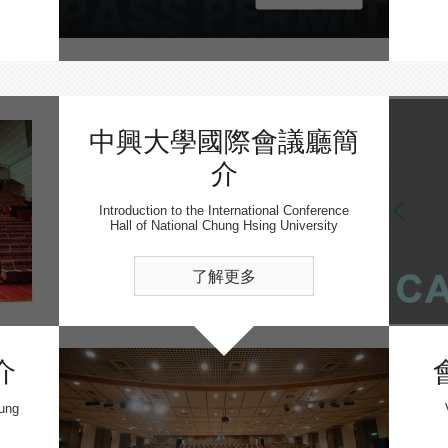
中興大學國際會議廳簡
介
Introduction to the International Conference
Hall of National Chung Hsing University
了解更多
介
hung