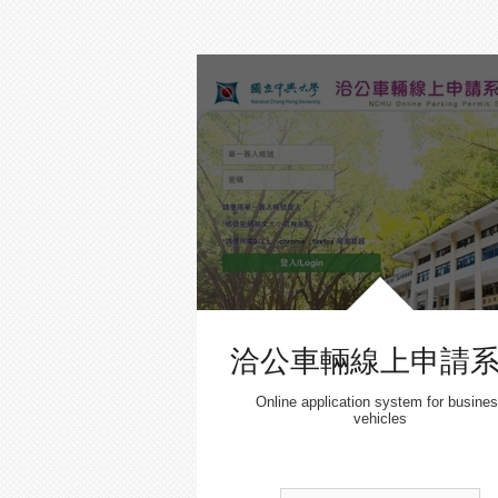
洽公車輛線上申請
Online application system for busine
vehicles