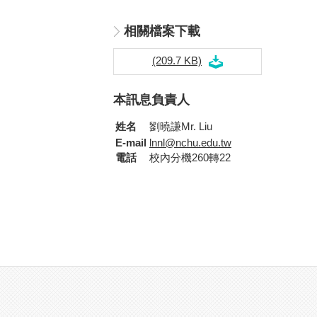
相關檔案下載
(209.7 KB)
本訊息負責人
姓名
劉曉謙Mr. Liu
E-mail
lnnl@nchu.edu.tw
電話
校內分機260轉22