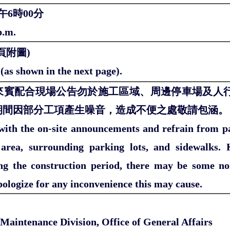
午6時00分
p.m.
頁附圖)
(as shown in the next page).
來賓配合現場公告勿於施工區域、周邊停車場及人行
期間因部分工項產生噪音，造成不便之處敬請包涵。
with the on-site announcements and refrain from pa
 area, surrounding parking lots, and sidewalks. K
ing the construction period, there may be some no
ologize for any inconvenience this may cause.
Maintenance Division, Office of General Affairs