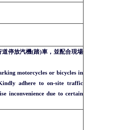
道停放汽機(踏)車，並配合現場
rking motorcycles or bicycles in
indly adhere to on-site traffic
ise inconvenience due to certain