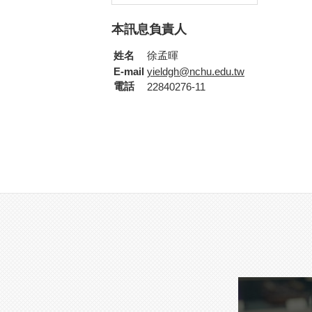
本訊息負責人
姓名
徐孟暉
E-mail
yieldgh@nchu.edu.tw
電話
22840276-11