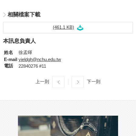
相關檔案下載
(461.1 KB)
本訊息負責人
姓名
徐孟暉
E-mail
yieldgh@nchu.edu.tw
電話
22840276 #11
上一則
下一則