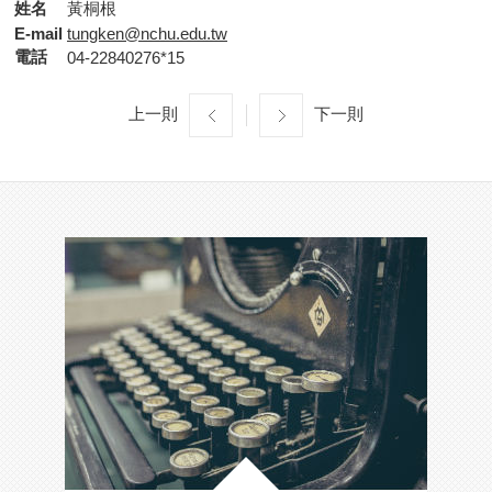
姓名
黃桐根
E-mail
tungken@nchu.edu.tw
電話
04-22840276*15
上一則
下一則