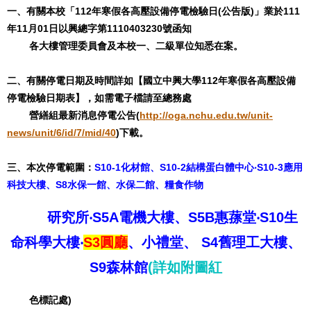
一、有關本校「112年寒假各高壓設備停電檢驗日(公告版)」業於111
年11月01日以興總字第1110403230號函知
各大樓管理委員會及本校一、二級單位知悉在案。
二、有關停電日期及時間詳如【國立中興大學112年寒假各高壓設備
停電檢驗日期表】，如需電子檔請至總務處
營繕組最新消息停電公告(
http://oga.nchu.edu.tw/unit-
news/unit/6/id/7/mid/40
)下載。
三、本次停電範圍：
S10-1化材館、S10-2結構蛋白體中心‧S10-3應用
科技大樓、S8水保一館、水保二館、糧食作物
研究所‧S5A電機大樓、S5B惠蓀堂‧S10生
命科學大樓‧
S3圓廳
、小禮堂、 S4舊理工大樓、
S9森林館
(詳如附圖紅
色標記處)