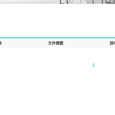
期
文件標題
說
1