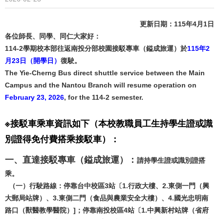
更新日期：115年4月1日
各位師長、同學、同仁大家好：
114-2學期校本部往返南投分部校園接駁專車（鎰成旅運）於
115年2
月23日（開學日）
復駛。
The Yie-Cherng Bus direct shuttle service between the Main
Campus and the Nantou Branch will resume operation on
February 23, 2026
, for the 114-2 semester.
※接駁車乘車資訊如下（本校教職員工生持學生證或識
別證得免付費搭乘接駁車）
：
一、直達接駁專車（鎰成旅運）：
請持學生證或識別證搭
乘。
（一）行駛路線：停靠台中校區3站〔1.行政大樓、2.東側一門（興
大郵局站牌）、3.東側二門（食品與農業安全大樓）、4.國光忠明南
路口（獸醫教學醫院）]；停靠南投校區4站〔1.中興新村站牌（省府