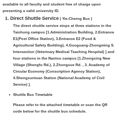
available to all faculty and student free of charge upon
presenting a valid university ID.
1. Direct Shuttle Service
( Yie-Cherng Bus )
The direct shuttle service stops at three stations in the
Taichung campus [1.Administration Building, 2.Entrance
E1(Post Office Station), 3.Entrance E2 (Food &
Agricultural Safety Building), 4.Guoguang-Zhongming S.
Intersection (Veterinary Medical Teaching Hospital) ] and
four stations in the Nantou campus [1.Zhongxing New
Village (Shengfu Rd.), 2.Zhongxue Rd. , 3. Academy of
Circular Economy (Conscription Agency Station),
4.Shengxuntuan Station (National Academy of Civil
Service) ].
Shuttle Bus Timetable
Please refer to the attached timetable or scan the QR
code below for the shuttle bus schedule.