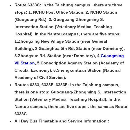
Route 6333C: In the Taichung campus , there are three
stops: 1. NCHU Post Office Station, 2. NCHU Station
(Guoguang Rd.), 3. Guoguang-Zhongming S.
Intersection Station (Veterinary Medical Teaching
Hospital). In the Nantou campus, there are five stops:
1.Zhongxing New Village Station (near General
Building), 2.Guanghua 5th Rd. Station (near Dormitory),
3.Zhongxue Rd. Station (near Dormitory), 4.
Guangming
Vil Station
, 5.Conscription Agency Station (Academy of
Circular Economy), 6.Shengxuntuan Station (National
Academy of Civil Service).
Routes 6333, 6333E, 6333F: In the Taichung campus,
there is one stop: Guoguang-Zhongming S. Intersection
Station (Veterinary Medical Teaching Hospital). In the
Nantou campus, there are five stops : the same as Route
6333C.
All Day Bus Timetable and Service Information
：