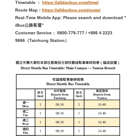
Timetable ：
https://alldaybus.com/time/
Route Map：
https://alldaybus.com/route/
Real-Time Mobile App: Please search and download "
iBus公路客運”
Customer Service： 0800-779-777 / +886 4 2223
9666（Taichung Station）