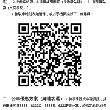
路）、2.中學路站牌、3.循環經濟學院（役政署站牌）、4. 省訓團站
牌（文官學院）〕。
（二）接駁車時刻表如附件，或以手機掃描以下二維條碼：
二、公車優惠方案（總達客運）：
持學生證或教職員證，搭
乘總達客運
6333
、
6333C
、
6333E
、
6333F
號公車，於指定站點刷卡