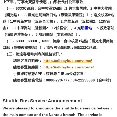
上下車，可享免費搭乘優惠，由學校代付公車票款。
（一）6333C路線：台中校區3站點〔1.興大郵局站、2.中興大學站
（國光路）、3.國光忠明南路口站（獸醫教學醫院）〕；南投校區5站
點〔1.中興新村站（近綜合大樓）、2.光華五路（近松園2、12館宿
舍）、3.中學路站（近松園2、12館宿舍）、4.
光明里站
、5.役政署站
（循環經濟學院）、5.省訓團站（文官學院）〕。
（二）6333、6333E、6333F路線：台中校區1站點〔國光忠明南路
口站（獸醫教學醫院）〕；南投校區5站點：同6333C路線。
（三）總達客運時刻表與服務資訊：
總達客運時刻表：
https://alldaybus.com/time/
總達客運路線圖：
https://alldaybus.com/route/
手機即時動態APP：請搜尋 " iBus公路客運 "
總達客運服務電話：0800-779-777 / 04-22239666（台中站）
Shuttle Bus Service Announcement
We are pleased to announce the shuttle bus service between
the main campus and the Nantou branch. The service is