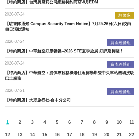
【特約商店】台灣奧黛莉公司網路特約商店-8月EDM
2026-07-24
駐警隊
【駐警隊通知 Campus Security Team Notice】7月25-26日(六日)校內
假日活動通知
2026-07-24
資產經營組
【特約商店】中華航空好康報報--2026 STE夏季旅展 好評延長囉 !
2026-07-24
資產經營組
【特約商店】中華航空：提供布拉格機場往返德勒斯登中央車站機場接駁
巴士服務
2026-07-21
資產經營組
【特約商店】大眾旅行社-台中分公司
1
2
3
4
5
6
7
8
9
10
11
12
13
14
15
16
17
18
19
20
21
22