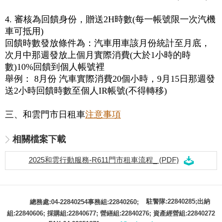
4. 審核為回饋身份，贈送2H時數(每一帳號限一次汽機
車可抵用)
回饋時數發放條件為：汽車用車該月份統計至月底，
次月中那週發放上個月實際消費(大於1小時的時
數)10%回饋到個人帳號裡
舉例： 8月份 汽車實際消費20個小時，9月15日那週發
送2小時回饋時數至個人IR帳號(不得轉移)
三、和雲門市日租車
注意事項
相關檔案下載
2025和雲行動服務-R611門市租車流程_ (PDF)
駐警隊:22840285;出納
總務處:04-22840254事務組:22840260;
組:22840606; 採購組:22840677; 營繕組:22840276; 資產經營組:22840272