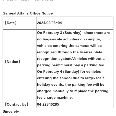
General Affairs Office Notice
【Date】
2024/02/03~04
On February 3 (Saturday),
since there are
no large-scale activities on campus,
vehicles entering the campus will be
recognized through the license plate
recognition system.Vehicles without a
【Notice】
parking permit must pay a parking fee.
On February 4 (Sunday) for vehicles
entering the school due to large-scale
holiday events, the parking fee will be
charged manually to replace the parking
fee charge machine.
【Contact Us】
04-22840285
Sincerely,