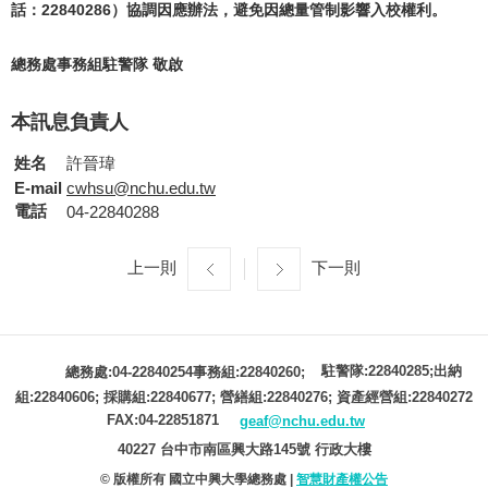
話：22840286）協調因應辦法，避免因總量管制影響入校權利。
總務處事務組駐警隊 敬啟
本訊息負責人
姓名
許晉瑋
E-mail
cwhsu@nchu.edu.tw
電話
04-22840288
上一則
下一則
駐警隊:22840285;出納
總務處:04-22840254事務組:22840260;
組:22840606; 採購組:22840677; 營繕組:22840276; 資產經營組:22840272
FAX:04-22851871
geaf@nchu.edu.tw
40227 台中市南區興大路145號 行政大樓
© 版權所有 國立中興大學總務處 |
智慧財產權公告