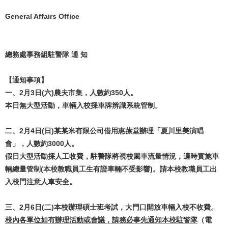
General Affairs Office
總務處事務組駐警隊 通 知
【通知事項】
一、2月3日(六)農夫市集，人數約350人。
本日無大型活動，車輛入校採車牌辨識系統管制。
二、2月4日(日)某某米有限公司借用惠蓀堂辦理「夏川里美演唱
會」，人數約3000人。
假日大型活動採人工收費，駐警隊將視校園車流量情況，適時實施車
輛總量管制(本校教職員工生有證車輛不受影響)。請本校教職員工出
入校門注意人車安全。
三、2月6日(二)本校辦理碩士班考試，大門口開放車輛入校不收費。
校內各單位如有辦理活動或會議，請務必事先通知本校駐警隊
（電