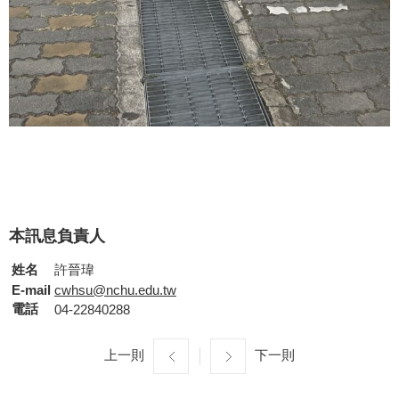
本訊息負責人
姓名
許晉瑋
E-mail
cwhsu@nchu.edu.tw
電話
04-22840288
上一則
下一則