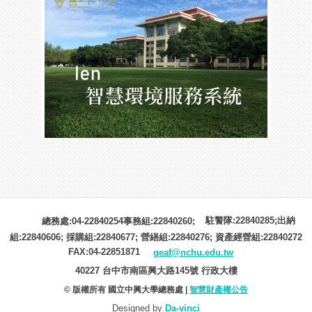
駐警隊:22840285;出納
總務處:04-22840254事務組:22840260;
組:22840606; 採購組:22840677; 營繕組:22840276; 資產經營組:22840272
FAX:04-22851871
geaf@nchu.edu.tw
40227 台中市南區興大路145號 行政大樓
© 版權所有 國立中興大學總務處 |
智慧財產權公告
Designed by
Da-vinci