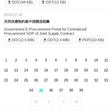
DOC(44 KB)
ODT(12 KB)
2018-07-18
共同供應契約集中採購流程圖
Government E-Procurement Portal for Centralized/
Procurement SOP of Joint Supply Contract
DOC(2.5 MB)
ODT(2.4 MB)
PDF(110 KB)
1
2
3
4
5
6
7
8
9
10
11
12
13
14
15
16
17
18
19
20
21
22
23
24
25
26
27
28
29
30
31
32
33
34
35
36
37
38
39