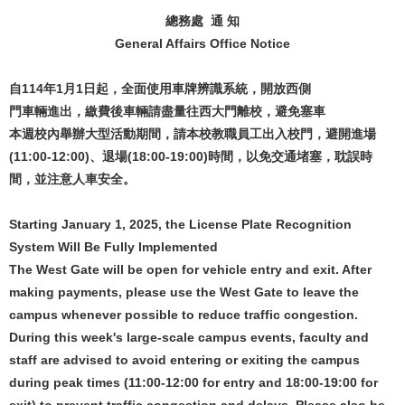
總務處 通 知
General Affairs Office Notice
自114年1月1日起，全面使用車牌辨識系統，開放西側
門車輛進出，繳費後車輛請盡量往西大門離校，避免塞車
本週校內舉辦大型活動期間，請本校教職員工出入校門，避開進場
(11:00-12:00)、退場(18:00-19:00)時間，以免交通堵塞，耽誤時
間，並注意人車安全。
Starting January 1, 2025, the License Plate Recognition
System Will Be Fully Implemented
The West Gate will be open for vehicle entry and exit. After
making payments, please use the West Gate to leave the
campus whenever possible to reduce traffic congestion.
During this week's large-scale campus events, faculty and
staff are advised to avoid entering or exiting the campus
during peak times (11:00-12:00 for entry and 18:00-19:00 for
exit) to prevent traffic congestion and delays. Please also be