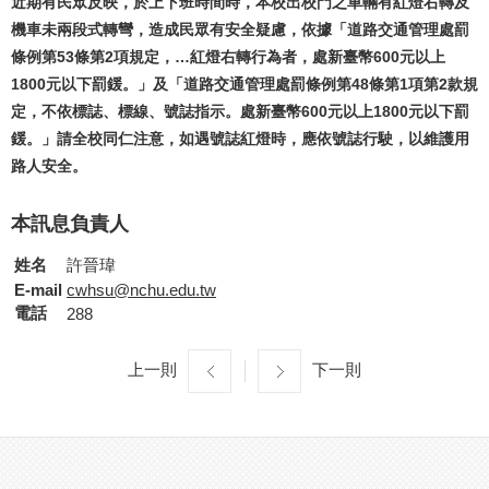
近期有民眾反映，於上下班時間時，本校出校門之車輛有紅燈右轉及
機車未兩段式轉彎，造成民眾有安全疑慮，依據「道路交通管理處罰
條例第53條第2項規定，…紅燈右轉行為者，處新臺幣600元以上
1800元以下罰鍰。」及「道路交通管理處罰條例第48條第1項第2款規
定，不依標誌、標線、號誌指示。處新臺幣600元以上1800元以下罰
鍰。」請全校同仁注意，如遇號誌紅燈時，應依號誌行駛，以維護用
路人安全。
本訊息負責人
姓名
許晉瑋
E-mail
cwhsu@nchu.edu.tw
電話
288
上一則
下一則