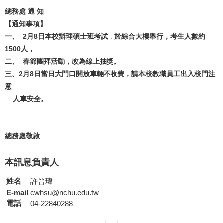
總務處 通 知
【通知事項】
一、 2月8日本校辦理碩士班考試，於綜合大樓舉行，考生人數約
1500人，
二、 春節團拜活動，改為線上抽獎。
三、2月8日當日大門口開放車輛不收費，請本校教職員工出入校門注
意
人車安全。
總務處敬啟
本訊息負責人
姓名
許晉瑋
E-mail
cwhsu@nchu.edu.tw
電話
04-22840288