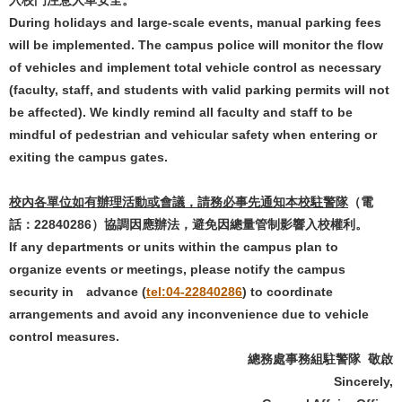
During holidays and large-scale events, manual parking fees
will be implemented. The campus police will monitor the flow
of vehicles and implement total vehicle control as necessary
(faculty, staff, and students with valid parking permits will not
be affected). We kindly remind all faculty and staff to be
mindful of pedestrian and vehicular safety when entering or
exiting the campus gates.
校內各單位如有辦理活動或會議，請務必事先通知本校駐警隊
（電
話：22840286）協調因應辦法，避免因總量管制影響入校權利。
If any departments or units within the campus plan to
organize events or meetings, please notify the campus
security in advance (
tel:04-22840286
) to coordinate
arrangements and avoid any inconvenience due to vehicle
control measures.
總務處事務組駐警隊 敬啟
Sincerely,