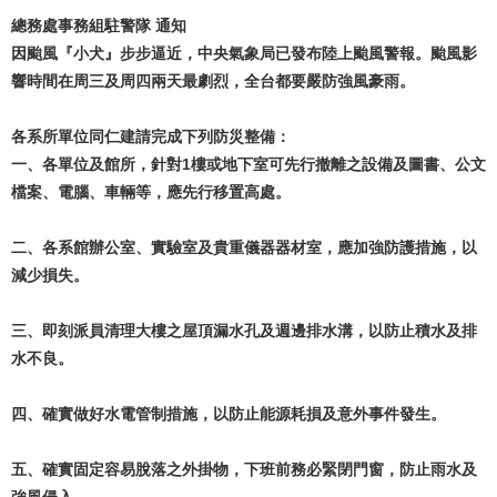
總務處事務組駐警隊 通知
因颱風『小犬』步步逼近，中央氣象局已發布陸上颱風警報。颱風影
響時間在周三及周四兩天最劇烈，全台都要嚴防強風豪雨。
各系所單位同仁建請完成下列防災整備：
一、各單位及館所，針對1樓或地下室可先行撤離之設備及圖書、公文
檔案、電腦、車輛等，應先行移置高處。
二、各系館辦公室、實驗室及貴重儀器器材室，應加強防護措施，以
減少損失。
三、即刻派員清理大樓之屋頂漏水孔及週邊排水溝，以防止積水及排
水不良。
四、確實做好水電管制措施，以防止能源耗損及意外事件發生。
五、確實固定容易脫落之外掛物，下班前務必緊閉門窗，防止雨水及
強風侵入。