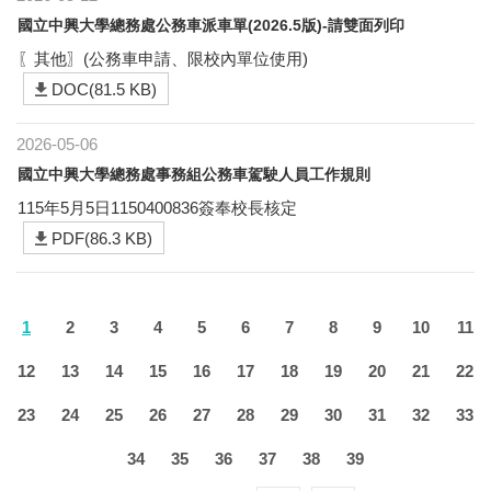
國立中興大學總務處公務車派車單(2026.5版)-請雙面列印
〖其他〗(公務車申請、限校內單位使用)
DOC(81.5 KB)
2026-05-06
國立中興大學總務處事務組公務車駕駛人員工作規則
115年5月5日1150400836簽奉校長核定
PDF(86.3 KB)
1
2
3
4
5
6
7
8
9
10
11
12
13
14
15
16
17
18
19
20
21
22
23
24
25
26
27
28
29
30
31
32
33
34
35
36
37
38
39