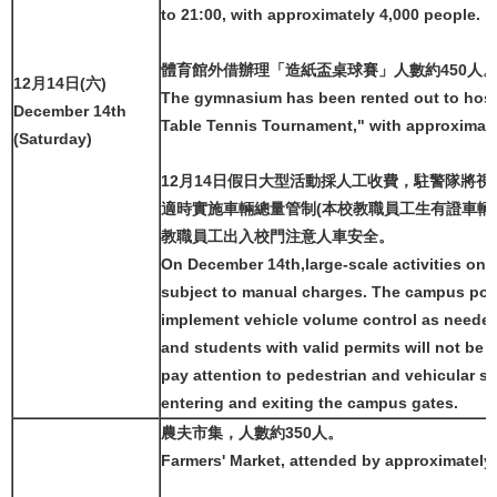
to 21:00, with approximately 4,000 people.
體育館外借辦理「造紙盃桌球賽」人數約450人
12月14日(六)
The gymnasium has been rented out to host
December 14th
Table Tennis Tournament," with approximate
(Saturday)
12月14日假日大型活動採人工收費，駐警隊將
適時實施車輛總量管制(本校教職員工生有證車輛
教職員工出入校門注意人車安全。
On December 14th,large-scale activities on 
subject to manual charges. The campus poli
implement vehicle volume control as needed (
and students with valid permits will not be a
pay attention to pedestrian and vehicular s
entering and exiting the campus gates.
農夫市集，人數約350人。
Farmers' Market, attended by approximately