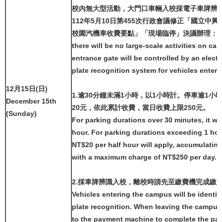
校內無大型活動，大門口車輛入校採電子車牌辨
112年5月10日第455次行政會議修正「國立中
校園汽機車收費要點」「現場臨停」決議辦理：
there will be no large-scale activities on c
entrance gate will be controlled by an electr
plate recognition system for vehicles ente
12月15日(日)
1.逾30分鐘未滿1小時，以1小時計。停車逾1小
December 15th
20元，依此累計收費，當日收費上限250元。
(Sunday)
For parking durations over 30 minutes, it wi
hour. For parking durations exceeding 1 hou
NT$20 per half hour will apply, accumulating
with a maximum charge of NT$250 per day.
2.採車牌辨識入校，離校時請先至繳費機完成繳
Vehicles entering the campus will be identif
plate recognition. When leaving the campus
to the payment machine to complete the pa