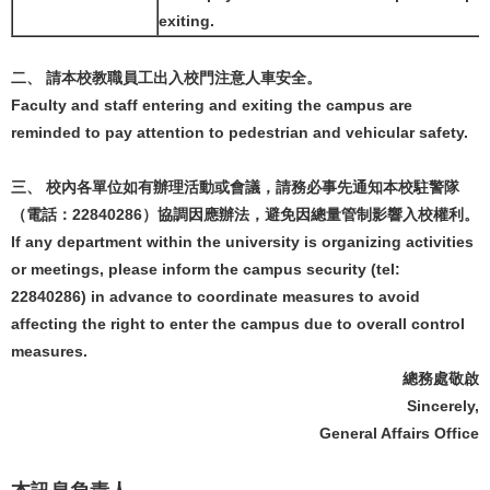
exiting.
二、 請本校教職員工出入校門注意人車安全。
Faculty and staff entering and exiting the campus are
reminded to pay attention to pedestrian and vehicular safety.
三、 校內各單位如有辦理活動或會議，請務必事先通知本校駐警隊
（電話：22840286）協調因應辦法，避免因總量管制影響入校權利。
If any department within the university is organizing activities
or meetings, please inform the campus security (tel:
22840286) in advance to coordinate measures to avoid
affecting the right to enter the campus due to overall control
measures.
總務處敬啟
Sincerely,
General Affairs Office