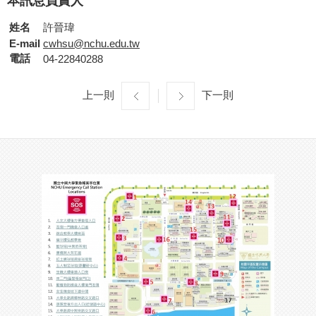
本訊息負責人
姓名
許晉瑋
E-mail
cwhsu@nchu.edu.tw
電話
04-22840288
上一則
下一則