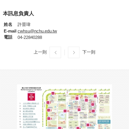
本訊息負責人
姓名
許晉瑋
E-mail
cwhsu@nchu.edu.tw
電話
04-22840288
上一則
下一則