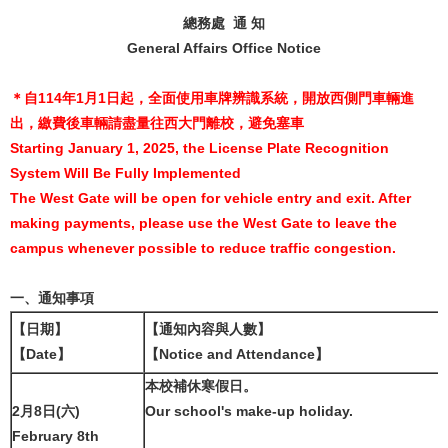
總務處 通 知
General Affairs Office Notice
＊自114年1月1日起，全面使用車牌辨識系統，開放西側門車輛進
出，繳費後車輛請盡量往西大門離校，避免塞車
Starting January 1, 2025, the License Plate Recognition
System Will Be Fully Implemented
The West Gate will be open for vehicle entry and exit. After
making payments, please use the West Gate to leave the
campus whenever possible to reduce traffic congestion.
一、通知事項
【日期】
【通知內容與人數】
【Date】
【Notice and Attendance】
本校補休寒假日。
2月8日(六)
Our school's make-up holiday.
February 8th