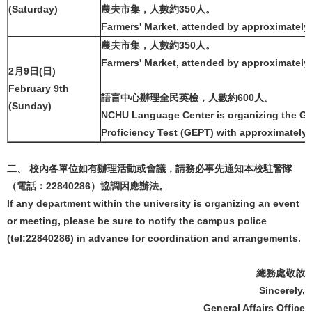
(Saturday)
農夫市集，人數約350人。
Farmers' Market, attended by approximately
農夫市集，人數約350人。
Farmers' Market, attended by approximately
2月9日(日)
February 9th
語言中心辦理全民英檢，人數約600人。
(Sunday)
NCHU Language Center is organizing the Ge
Proficiency Test (GEPT) with approximately 
二、 校內各單位如有辦理活動或會議，請務必事先通知本校駐警隊
（電話：22840286）協調因應辦法。
If any department within the university is organizing an event
or meeting, please be sure to notify the campus police
(tel:22840286) in advance for coordination and arrangements.
總務處敬啟
Sincerely,
General Affairs Office