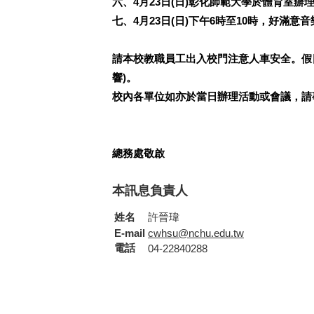
六、4月23日(日)彰化師範大學於體育室辦
七、4月23日(日)下午6時至10時，好滿
請本校教職員工出入校門注意人車安全。假
響)。
校內各單位如亦於當日辦理活動或會議，請事
總務處敬啟
本訊息負責人
姓名
許晉瑋
E-mail
cwhsu@nchu.edu.tw
電話
04-22840288