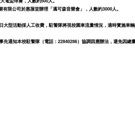
理大電盃球賽，人數約500人。
意音樂有限公司於惠蓀堂辦理「邁可森音樂會」，人數約3000人。
日大型活動採人工收費，駐警隊將視校園車流量情況，適時實施車輛
先通知本校駐警隊（電話：22840286）協調因應辦法，避免因總