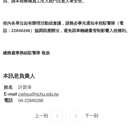
四、請本校教職員工出入校門注意人車安全。
校內各單位如有辦理活動或會議，請務必事先通知本校駐警隊（電
話：22840286）協調因應辦法，避免因車輛總量管制影響入校權利。
總務處事務組駐警隊 敬啟
本訊息負責人
姓名
許晉瑋
E-mail
cwhsu@nchu.edu.tw
電話
04-22840288
上一則
下一則