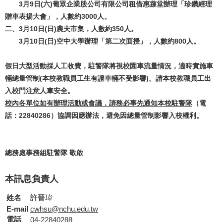
3月9日(六)葡眾企業股公司有限公司租借惠蓀堂辦理「珍鑽經理
贈車表揚大會」，人數約3000人。
二、3月10日(日)農夫市集，人數約350人。
3月10日(日)空中大學辦理「第二次面授」，人數約800人。
假日大型活動採人工收費，駐警隊將視校園車流量情況，適時實施車
輛總量管制(本校教職員工生有證車輛不受影響)。請本校教職員工出
入校門注意人車安全。
校內各單位如有辦理活動或會議，請務必事先通知本校駐警隊
（電
話：22840286）協調因應辦法，避免因總量管制影響入校權利。
總務處事務組駐警隊 敬啟
本訊息負責人
姓名
許晉瑋
E-mail
cwhsu@nchu.edu.tw
電話
04-22840288