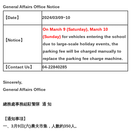
General Affairs Office Notice
【Date】
2024/03/09~10
On March 9 (Saturday), March 10
(Sunday)
for vehicles entering the school
【Notice】
due to large-scale holiday events, the
parking fee will be charged manually to
replace the parking fee charge machine.
【Contact Us】
04-22840285
Sincerely,
General Affairs Office
總務處事務組駐警隊 通 知
【通知事項】
一、3月9日(六)農夫市集，人數約350人。