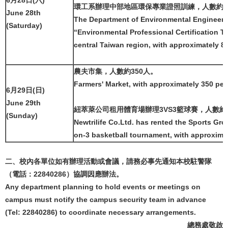
環工系辦理中部地區環保專業證照訓練，人數約8
June 28th
The Department of Environmental Engineeri
(Saturday)
“Environmental Professional Certification Tr
central Taiwan region, with approximately 8
農夫市集，人數約350人。
Farmers' Market, with approximately 350 peo
6月29日(日)
June 29th
紐萃萊公司租用體育場辦理3VS3籃球賽，人數約4
(Sunday)
Newtrilife Co.Ltd. has rented the Sports Gro
on-3 basketball tournament, with approxima
二、校內各單位如有辦理活動或會議，請務必事先通知本校駐警隊
（電話：22840286）協調因應辦法。
Any department planning to hold events or meetings on
campus must notify the campus security team in advance
(Tel: 22840286) to coordinate necessary arrangements.
總務處敬啟