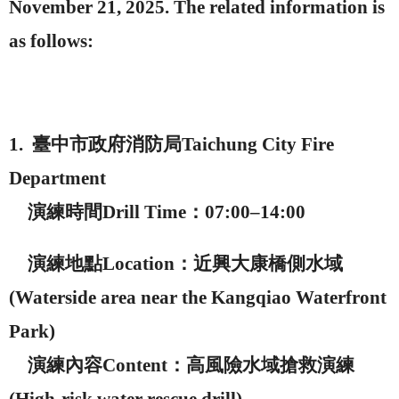
November 21, 2025. The related information is
as follows:
1.
臺中市政府消防局
Taichung City Fire
Department
演練時間
Drill Time
：
07:00–14:00
演練地點
Location
：近興大康橋側水域
(Waterside area near the Kangqiao Waterfront
Park)
演練內容
Content
：高風險水域搶救演練
(High-risk water rescue drill)
。