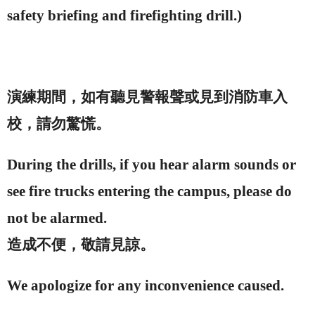
safety briefing and firefighting drill.)
演練期間，如有聽見警報聲或見到消防車入
校，請勿驚慌。
During the drills, if you hear alarm sounds or
see fire trucks entering the
campus
, please do
not be alarmed.
造成不便，敬請見諒。
We apologize for any inconvenience caused.