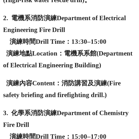
2.
電機系消防演練
Department of Electrical
Engineering Fire Drill
演練時間
Drill Time
：
13:30–15:00
演練地點
Location
：電機系系館
(Department
of Electrical Engineering Building)
演練內容
Content
：消防講習及演練
(Fire
safety briefing and firefighting drill.)
3.
化學系消防演練
Department of Chemistry
Fire Drill
演練時間
Drill Time
：
15:00–17:00