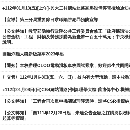
※112年01月13(五)[上午]-興大二村總站迴路高壓設備停電檢驗通知
【宣導】​第三分局重要節日求職陷阱犯罪預防宣導
【公文轉知】教育部函轉行政院公共工程委員會修正「政府採購法
公告金額：工程、財物及勞務採購為新臺幣一百五十萬元；中央機
說明。
圓廳炸雞大獅新版菜單2023年起
【通知】本校辦理OLOO電動滑板車校園試乘案，歡迎師生共同踴
〖交管〗112年1月6-8日(五、六、日)，校內有大型活動，請本
※112年01月08日(日)CB4總站迴路(作物.理學大樓.舊遺傳中心.
【公文轉知】「工程會再次重申機關辦理評選時，請將CSR指標納
【公文轉知】「自111年12月26日起，未達公告金額之採購將以
起算等標期」