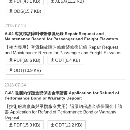
PDF(43.1 KB)
XLSX(11.2 KB)
ODS(15.7 KB)
2018-07-24
A-04 客貨梯故障叫修暨修復紀錄 Repair Request and
Maintenance Record for Passenger and Freight Elevators
【校內專用】客貨梯故障叫修維暨修復紀錄 Repair Request
and Maintenance Record for Passenger and Freight Elevators
PDF(68.6 KB)
ODT(6.4 KB)
ODT(10.9 KB)
2018-07-24
C-03 退履約保證金或保固金申請書 Application for Refund of
Performance Bond or Warranty Deposit
【技術服務廠商與承攬廠商共用】退履約保證金或保固金申請
書 Application for Refund of Performance Bond or Warranty
Deposit
PDF(15.3 KB)
ODT(12.2 KB)