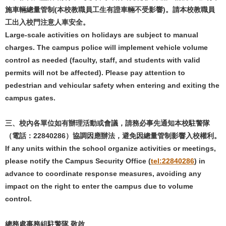
施車輛總量管制(本校教職員工生有證車輛不受影響)。請本校教職員
工出入校門注意人車安全。
Large-scale activities on holidays are subject to manual
charges. The campus police will implement vehicle volume
control as needed (faculty, staff, and students with valid
permits will not be affected). Please pay attention to
pedestrian and vehicular safety when entering and exiting the
campus gates.
三、校內各單位如有辦理活動或會議，請務必事先通知本校駐警隊
（電話：22840286）協調因應辦法，避免因總量管制影響入校權利。
If any units within the school organize activities or meetings,
please notify the Campus Security Office (
tel:22840286
) in
advance to coordinate response measures, avoiding any
impact on the right to enter the campus due to volume
control.
總務處事務組駐警隊 敬啟