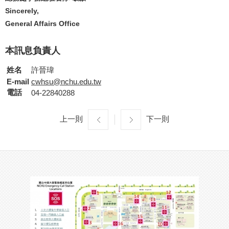
Sincerely,
General Affairs Office
本訊息負責人
姓名
許晉瑋
E-mail
cwhsu@nchu.edu.tw
電話
04-22840288
上一則
下一則