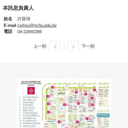
本訊息負責人
姓名
許晉瑋
E-mail
cwhsu@nchu.edu.tw
電話
04-22840288
上一則
下一則