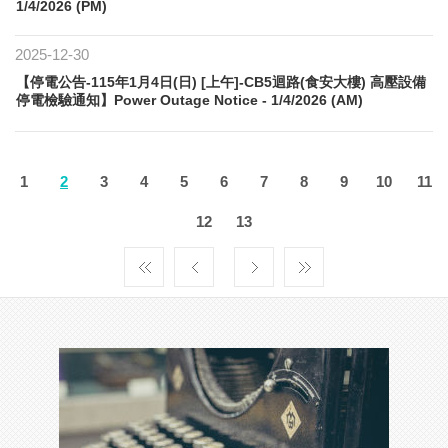
1/4/2026 (PM)
2025-12-30
【停電公告-115年1月4日(日) [上午]-CB5迴路(食安大樓) 高壓設備
停電檢驗通知】Power Outage Notice - 1/4/2026 (AM)
1
2
3
4
5
6
7
8
9
10
11
12
13