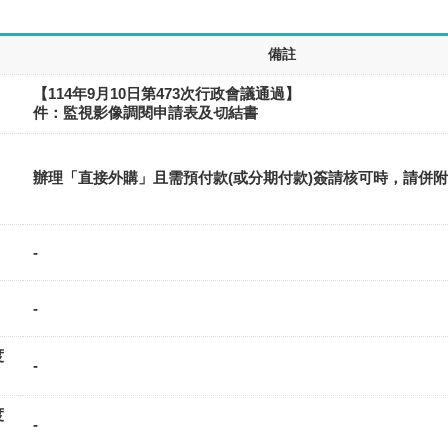
備註
【114年9月10日第473次行政會議通
件：監視影像調閱申請表及切結書
辦理「直接外購」且需預付款(或分期付款)簽請核可時，請併
-
-
度
-
度
-