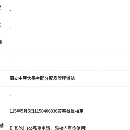
度
-
度
-
會
-
-
國立中興大學空間分配及管理辦法
-
115年5月5日1150400836簽奉校長核定
-請
〖其他〗(公務車申請、限校內單位使用)