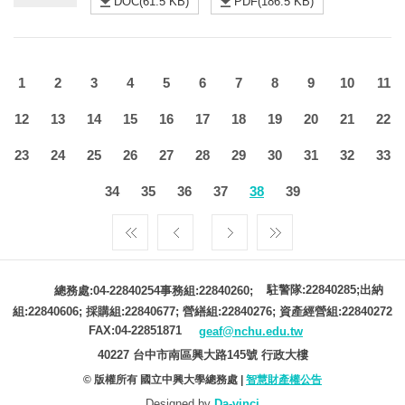
DOC(61.5 KB)
PDF(186.5 KB)
1
2
3
4
5
6
7
8
9
10
11
12
13
14
15
16
17
18
19
20
21
22
23
24
25
26
27
28
29
30
31
32
33
34
35
36
37
38
39
駐警隊:22840285;出納
總務處:04-22840254事務組:22840260;
組:22840606; 採購組:22840677; 營繕組:22840276; 資產經營組:22840272
FAX:04-22851871
geaf@nchu.edu.tw
40227 台中市南區興大路145號 行政大樓
© 版權所有 國立中興大學總務處 |
智慧財產權公告
Designed by
Da-vinci