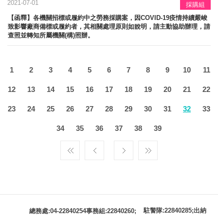
2021-07-01
採購組
【函釋】各機關招標或履約中之勞務採購案，因COVID-19疫情持續嚴峻
致影響廠商備標或履約者，其相關處理原則如說明，請主動協助辦理，請
查照並轉知所屬機關(構)照辦。
1
2
3
4
5
6
7
8
9
10
11
12
13
14
15
16
17
18
19
20
21
22
23
24
25
26
27
28
29
30
31
32
33
34
35
36
37
38
39
駐警隊:22840285;出納
總務處:04-22840254事務組:22840260;