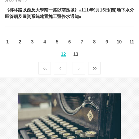
2022-09-12
《椰林路以西及大學南一路以南區域》※111年9月15日(四)地下水分
區管網及圖資系統建置施工暨停水通知※
1
2
3
4
5
6
7
8
9
10
11
12
13